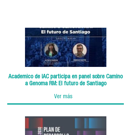
Academico de IAC participa en panel sobre Camino
a Genoma RM: El futuro de Santiago
Ver más