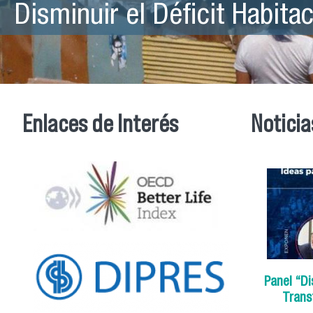
Disminuir el Déficit Habitac
Espacios Públicos Adecuad
Enlaces de Interés
Noticia
Panel “Di
Trans