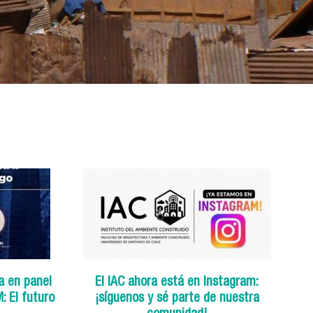
a en panel
El IAC ahora está en Instagram:
 El futuro
¡síguenos y sé parte de nuestra