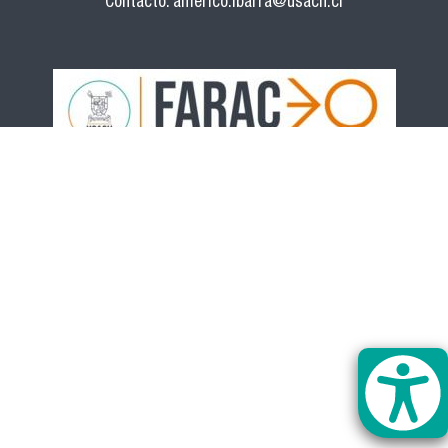
Contacto:
americo.ibarra@usach.cl
logo_farac_2023_1.jpg