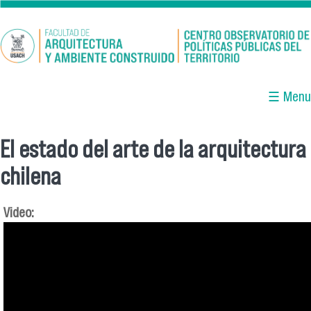
Pasar al contenido principal
☰ Menu
El estado del arte de la arquitectura
Se encuentra usted aquí
chilena
Video: